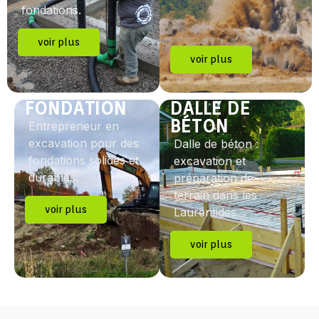
fondations.
voir plus
voir plus
FONDATION
DALLE DE
BÉTON
Entrepreneur en
excavation pour des
Dalle de béton :
fondations solides et
excavation et
durables.
préparation de
terrain dans les
voir plus
Laurentides.
voir plus