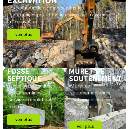
EXCAVATION
Excavateur de confiance dans les
Laurentides pour tous les types de. travaux
d’excavation.
voir plus
FOSSE
MURET DE
SEPTIQUE
SOUTÈNEMENT
Fosse septique dans
Muret de
les Laurentides :
soutènement dans
service complet en
les Laurentides
excavation.
réalisé par des
experts.
voir plus
voir plus