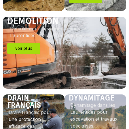
DÉMOLITION
Démolition professionnelle dans les
Laurentides, réalisée en toute sécurité.
voir plus
DRAIN
DYNAMITAGE
FRANÇAIS
Dynamitage dans les
Laurentides pour
Drain français pour
excavation et travaux
une protection
spécialisés.
efficace des